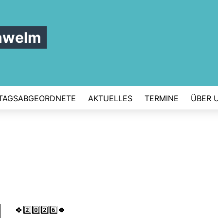
hwelm
TAGSABGEORDNETE
AKTUELLES
TERMINE
ÜBER 
🍀2️⃣0️⃣2️⃣6️⃣🍀