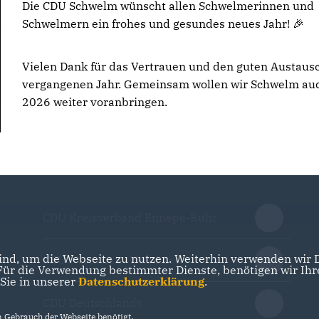
Die CDU Schwelm wünscht allen Schwelmerinnen und
Schwelmern ein frohes und gesundes neues Jahr! 🎉
Vielen Dank für das Vertrauen und den guten Austaus
vergangenen Jahr. Gemeinsam wollen wir Schwelm au
2026 weiter voranbringen.
CDU Kreisverband Ennepe-Ruhr
nd, um die Webseite zu nutzen. Weiterhin verwenden wir Di
CDU Nordrhein-Westfalen
r die Verwendung bestimmter Dienste, benötigen wir Ihre 
 Sie in unserer
Datenschutzerklärung
.
CDU Deutschlands
Gebrauch der Webseite benötigt.