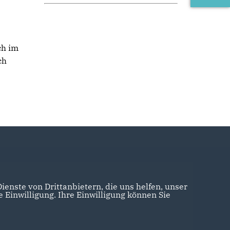
ch im
ch
enste von Drittanbietern, die uns helfen, unser
Einwilligung. Ihre Einwilligung können Sie