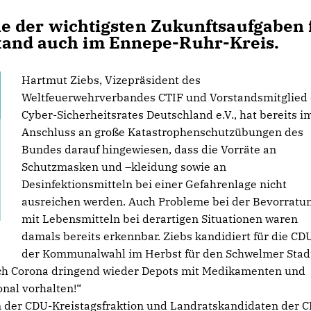
eine der wichtigsten Zukunftsaufgaben 
tand auch im Ennepe-Ruhr-Kreis.
Hartmut Ziebs, Vizepräsident des
Weltfeuerwehrverbandes CTIF und Vorstandsmitglied
Cyber-Sicherheitsrates Deutschland e.V., hat bereits i
Anschluss an große Katastrophenschutzübungen des
Bundes darauf hingewiesen, dass die Vorräte an
Schutzmasken und –kleidung sowie an
Desinfektionsmitteln bei einer Gefahrenlage nicht
ausreichen werden. Auch Probleme bei der Bevorratu
mit Lebensmitteln bei derartigen Situationen waren
damals bereits erkennbar. Ziebs kandidiert für die CD
der Kommunalwahl im Herbst für den Schwelmer Stad
ch Corona dringend wieder Depots mit Medikamenten und
nal vorhalten!“
n der CDU-Kreistagsfraktion und Landratskandidaten der 