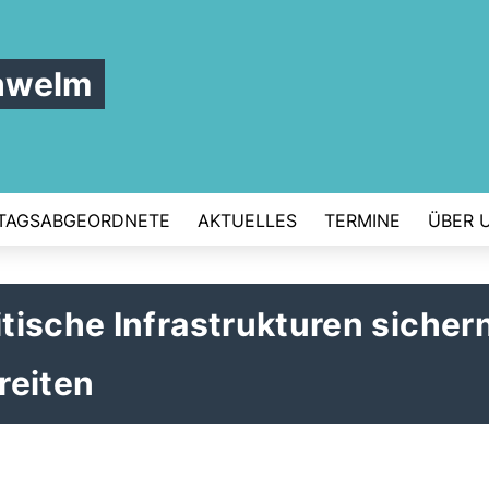
hwelm
TAGSABGEORDNETE
AKTUELLES
TERMINE
ÜBER 
ische Infrastrukturen sicher
reiten