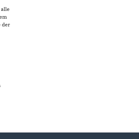
alle
nem
e der
n