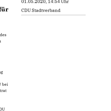
01.05.2020, 14:54 Uhr
für
CDU Stadtverband
 des
m
ng
U bei
trat
CDU